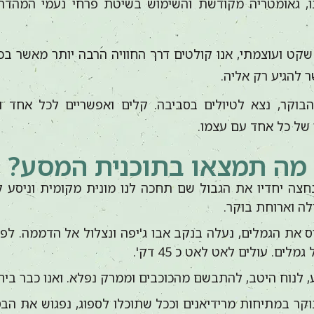
, גאומטריה מקודשת והשימוש בשיטת פרחי נעמי המהדהד
שקט ועוצמתי, אנו קולטים דרך החוויה הרבה יותר מאשר בכית
 להגיע רק אליה.
בוקר, נצא לטיולים בסביבה. קלים ואפשריים לכל אחד וא
 של כל אחד עם עצמו.
מה תמצאו בתוכנית המסע?
גש בגבול ב 07:00 ונחצה יחדיו את הגבול שם תחכה לנו מונית מקומית 
ה וארוחת בוקר.
יס את הגמלים, נעלה בנקב אבו ג'יפה ונצלול אל הדממה. לפנ
ם. עולים לאט לאט כ 45 דק'.
ע, לנוח היטב, להתבשם מהכוכבים וממרק נפלא. ואנו כבר ביח
ר במתיחות מרידיאנים וככל שתוכלו לספוג, נפגוש את הב