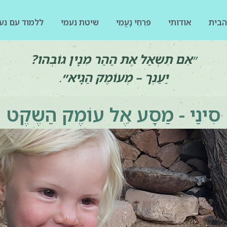
הבית
אודותי
פִּרְחֵי נָעֳמִי
שיטת נעמי
ללמוד עם נע
״
אִם תִשְאַל אֶת הַהַר מִנָין גוֹבְהו?
יַעַנְך – מְעוֹמֶק הַגָיא״
.
סִינַי - מַסָע אֶל עוֹמֶק הַשֶקֶט