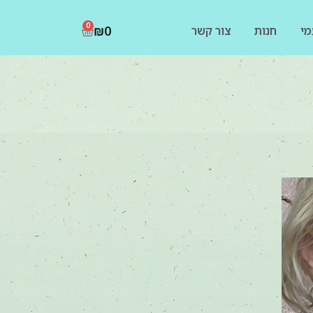
0
₪
0
מי
חנות
צור קשר