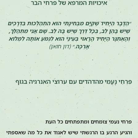
איכויות המרפא של פרחי הבר
״
הַדָּבָר הַיָּחִיד שֶׁקַּיָּם מִבְּחִינָתִי הוּא הִתְהַלְּכוּת בִּדְרָכִים
שֶׁיֵּשׁ בָּהֶן לֵב, בְּכָל דֶּרֶךְ שֶׁיֵּשׁ בָּהּ לֵב. שָׁם אֲנִי מִתְהַלֵּךְ,
וְהָאֶתְגָּר הַיָּחִיד הָרָאוּי בְּעֵינַי הוּא לִגְמֹעַ אוֹתָהּ לִמְלוֹא
אָרְכָּהּ
.״ (דון חואן)
פִּרְחֵי נָעֳמִי מהדהדים עם ערוצי האנרגיה בגוף
פרחי נעמי צומחים ומתפתחים כל העת
והגיע הרגע בו הרגשתי שיש לאגוד את כל מה שאספתי